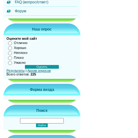
FAQ (вопрос/ответ)
Форум
Наш опрос
Оцените мой сайт
Отлично
Хорошо
Неплохо
Плохо
Ужасно
Результаты
|
Архив опросов
Всего ответов:
225
Форма входа
Поиск