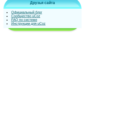
Друзья сайта
Официальный блог
Сообщество uCoz
FAQ по системе
Инструкции для uCoz