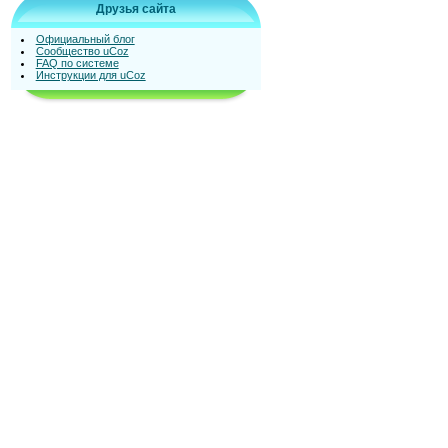
Друзья сайта
Официальный блог
Сообщество uCoz
FAQ по системе
Инструкции для uCoz