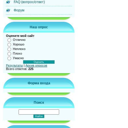
FAQ (вопрос/ответ)
Форум
Наш опрос
Оцените мой сайт
Отлично
Хорошо
Неплохо
Плохо
Ужасно
Результаты
|
Архив опросов
Всего ответов:
225
Форма входа
Поиск