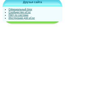
Друзья сайта
Официальный блог
Сообщество uCoz
FAQ по системе
Инструкции для uCoz