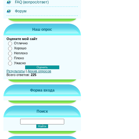
FAQ (вопрос/ответ)
Форум
Наш опрос
Оцените мой сайт
Отлично
Хорошо
Неплохо
Плохо
Ужасно
Результаты
|
Архив опросов
Всего ответов:
225
Форма входа
Поиск