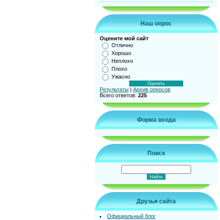
Наш опрос
Оцените мой сайт
Отлично
Хорошо
Неплохо
Плохо
Ужасно
Результаты
|
Архив опросов
Всего ответов:
225
Форма входа
Поиск
Друзья сайта
Официальный блог