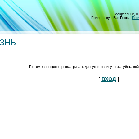
Воскресенье, 09
Приветствую Вас
Гость
|
Рег
ИЗНЬ
Гостям запрещено просматривать данную страницу, пожалуйста войд
[
ВХОД
]