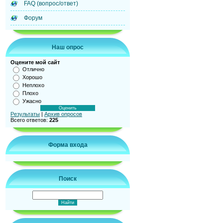
FAQ (вопрос/ответ)
Форум
Наш опрос
Оцените мой сайт
Отлично
Хорошо
Неплохо
Плохо
Ужасно
Результаты
|
Архив опросов
Всего ответов:
225
Форма входа
Поиск