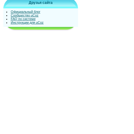
Друзья сайта
Официальный блог
Сообщество uCoz
FAQ по системе
Инструкции для uCoz