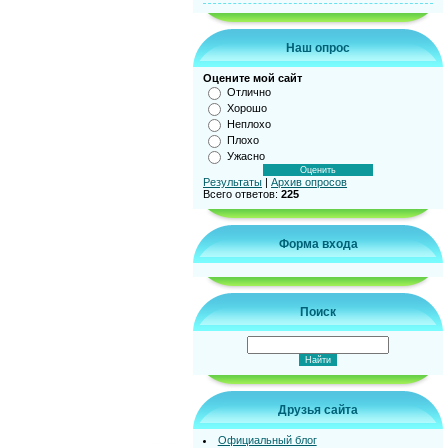
Наш опрос
Оцените мой сайт
Отлично
Хорошо
Неплохо
Плохо
Ужасно
Результаты
|
Архив опросов
Всего ответов:
225
Форма входа
Поиск
Друзья сайта
Официальный блог