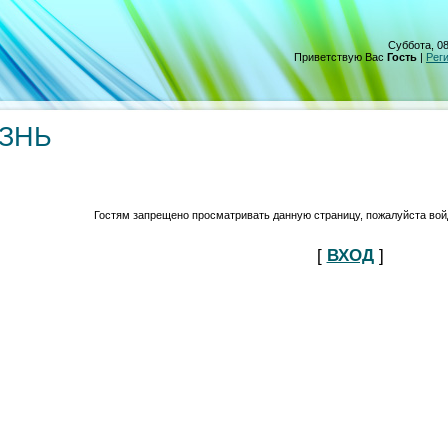
Суббота, 08
Приветствую Вас
Гость
|
Рег
ИЗНЬ
Гостям запрещено просматривать данную страницу, пожалуйста войд
[
ВХОД
]