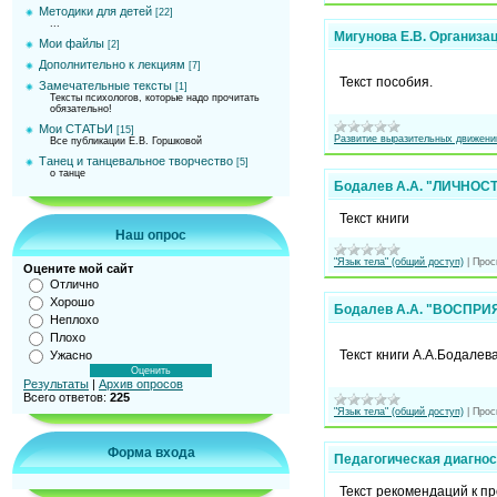
Методики для детей
[22]
...
Мигунова Е.В. Организа
Мои файлы
[2]
Дополнительно к лекциям
[7]
Текст пособия.
Замечательные тексты
[1]
Тексты психологов, которые надо прочитать
обязательно!
Мои СТАТЬИ
[15]
Развитие выразительных движени
Все публикации Е.В. Горшковой
Танец и танцевальное творчество
[5]
о танце
Бодалев А.А. "ЛИЧНОС
Текст книги
Наш опрос
"Язык тела" (общий доступ)
|
Прос
Оцените мой сайт
Отлично
Хорошо
Бодалев А.А. "ВОСПР
Неплохо
Плохо
Текст книги А.А.Бодалев
Ужасно
Результаты
|
Архив опросов
Всего ответов:
225
"Язык тела" (общий доступ)
|
Прос
Форма входа
Педагогическая диагн
Текст рекомендаций к пр