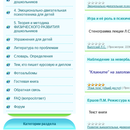
дошкольников
Эмоционально-двигательная псих
4. Эмоционально-двигательная
психотехника для детей
Игра и её роль в психич
5. Теория и методика
ФИЗИЧЕСКОГО РАЗВИТИЯ
дошкольников
Стенограмма лекции
Л.С
Упражнения для детей
Выготский Л.С.
|
Просмотров:
223
Литература по проблемам
Словарь. Определения
Наблюдение за неверба
Тем, кто пишет курсовую и диплом
"Кликните" на заголо
Фотоальбомы
Гостевая книга
"Язык тела" (общий доступ)
|
Прос
Обратная связь
FAQ (вопрос/ответ)
Ершов П.М. Режиссура к
Форум
Текст книги
Категории раздела
Развитие выразительных движени