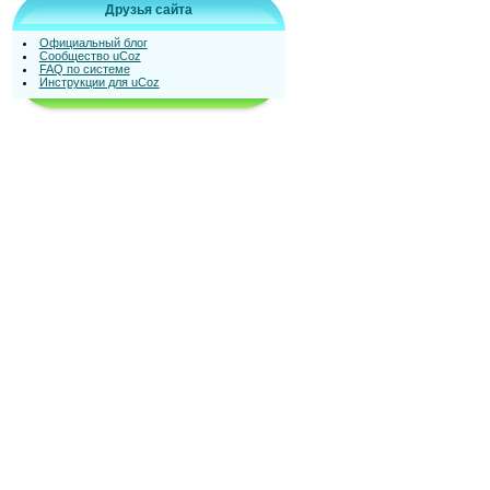
Друзья сайта
Официальный блог
Сообщество uCoz
FAQ по системе
Инструкции для uCoz