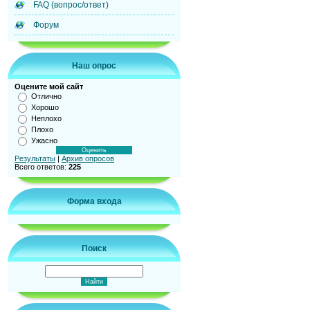
FAQ (вопрос/ответ)
Форум
Наш опрос
Оцените мой сайт
Отлично
Хорошо
Неплохо
Плохо
Ужасно
Результаты
|
Архив опросов
Всего ответов:
225
Форма входа
Поиск