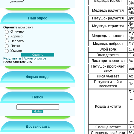
Медведь горюет
движение"
(ф
Дж
Медведь радуется
All
Наш опрос
Петушок радуется
Дж
Дж
Медведь сердится
Оцените мой сайт
(ф
Отлично
Г. 
Медведь засыпает
Хорошо
(ф
Неплохо
Медведь добреет
Г. 
Плохо
Злой волк
С.
Ужасно
Волк дерется
С.
Результаты
|
Архив опросов
Лиса притворяется
Ах 
Всего ответов:
225
Петушок прогоняет
Ба
лису
Лиса убегает
Ах 
Форма входа
Петушок и зайка
По
веселятся
П.
Поиск
–
Кошка и котята
–
–
–
Друзья сайта
Солнце встает
Э. 
Солнечные зайчики
М. 