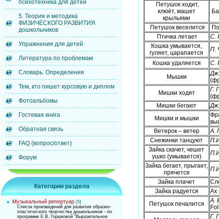
психотехника для детей
Петушок ходит,
клюёт, машет
Ба
5. Теория и методика
крыльями
ФИЗИЧЕСКОГО РАЗВИТИЯ
Петушок веселится
По
дошкольников
Птичка летает
С.
Упражнения для детей
Кошка умывается,
П.
гуляет, царапается
Литература по проблемам
Кошка удаляется
С.
Словарь. Определения
Дж
Мышки
(фр
Тем, кто пишет курсовую и диплом
Г. 
Мишки ходят
(ф
Фотоальбомы
Мишки бегают
Дж
Гостевая книга
Фр
Мишки и мышки
вы
Обратная связь
Ветерок – ветер
А.
Снежинки танцуют
П.
FAQ (вопрос/ответ)
Зайка скачет, чешет
П.
ушко (умывается)
Форум
Зайка бегает, прыгает,
П.
прячется
Зайка плачет
Сл
Категории раздела
Зайка радуется
Ах 
А.
Музыкальный репертуар
[5]
Петушок печалится
Fol
Список произведений для развития образно-
пластического творчества дошкольников - по
Г. 
программе Е.В. Горшковой "Выразительное