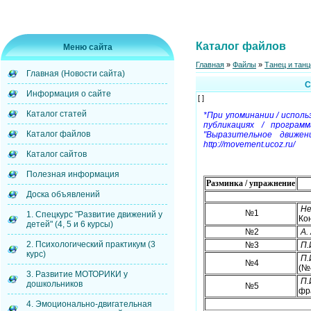
Каталог файлов
Меню сайта
Главная
»
Файлы
»
Танец и тан
Главная (Новости сайта)
С
Информация о сайте
[ ]
Каталог статей
*При упоминании / испол
публикациях / програм
Каталог файлов
"Выразительное движен
http://movement.ucoz.ru/
Каталог сайтов
Полезная информация
Разминка / упражнение
Доска объявлений
Не
№1
1. Спецкурс "Развитие движений у
Ко
детей" (4, 5 и 6 курсы)
№2
А.
2. Психологический практикум (3
№3
П.
курс)
П.
№4
(№
3. Развитие МОТОРИКИ у
П.
дошкольников
№5
фр
4. Эмоционально-двигательная