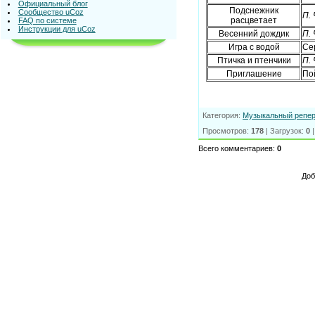
Официальный блог
Подснежник
Сообщество uCoz
П.
расцветает
FAQ по системе
Инструкции для uCoz
Весенний дождик
П.
Игра с водой
Се
Птичка и птенчики
П.
Приглашение
По
Категория
:
Музыкальный репер
Просмотров
:
178
|
Загрузок
:
0
Всего комментариев
:
0
Доб