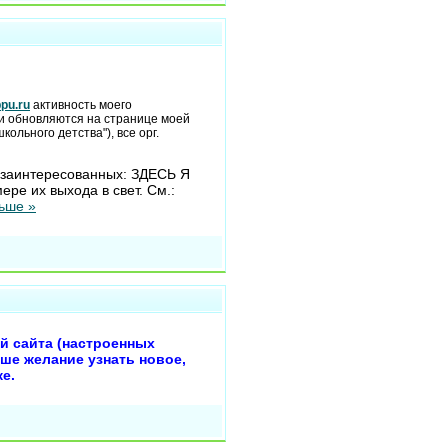
pu.ru
активность моего
и обновляются на странице моей
ольного детства"), все орг.
 заинтересованных: ЗДЕСЬ Я
 их выхода в свет. См.:
ьше »
й сайта (настроенных
аше желание узнать новое,
ке.