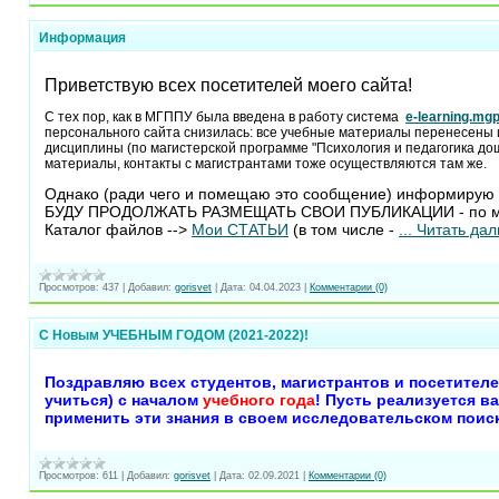
Информация
Приветствую всех посетителей моего сайта!
С тех пор, как в МГППУ была введена в работу система
e-learning.mgp
персонального сайта снизилась: все учебные материалы перенесены 
дисциплины (по магистерской программе "Психология и педагогика дошк
материалы, контакты с магистрантами тоже осуществляются там же.
Однако (ради чего и помещаю это сообщение) информирую
БУДУ ПРОДОЛЖАТЬ РАЗМЕЩАТЬ СВОИ ПУБЛИКАЦИИ - по мере
Каталог файлов -->
Мои СТАТЬИ
(в том числе -
...
Читать дал
Просмотров:
437
|
Добавил:
gorisvet
|
Дата:
04.04.2023
|
Комментарии (0)
С Новым УЧЕБНЫМ ГОДОМ (2021-2022)!
Поздравляю всех студентов, магистрантов и посетителе
учиться) с началом
учебного года
! Пусть реализуется в
применить эти знания в своем исследовательском поис
Просмотров:
611
|
Добавил:
gorisvet
|
Дата:
02.09.2021
|
Комментарии (0)