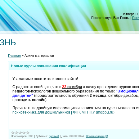
Четверг, 06
Приветствую Вас
Гость
|
Рег
ИЗНЬ
Главная
»
Архив материалов
Новые курсы повышения квалификации
Уважаемые посетители моего сайта!
С радостью сообщаю, что с
22
октября
я начну проведение курсов по
педагогов-психологов дошкольного образования по теме:
"Эмоционал
для детей"
(продолжительность обучения
2 месяца
: октябрь-декабрь
проходить
онлайн
).
Прочитать подробную информацию и записаться на курсы можно по с
психотехника для дошкольников | ФПК МГППУ (mgppu.ru)
Просмотров:
306
|
Добавил:
gorisvet
|
Дата:
09.09.2024
|
Комментарии (0)