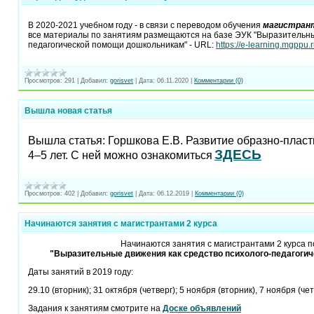
В 2020-2021 учебном году - в связи с переводом обучения
магистран
все материалы по занятиям размещаются на базе ЭУК "Выразительные
педагогической помощи дошкольникам" - URL:
https://e-learning.mgppu
Просмотров:
291
|
Добавил:
gorisvet
|
Дата:
06.11.2020
|
Комментарии (0)
Вышла новая статья
Вышла статья: Горшкова Е.В. Развитие образно-пласт
ЗДЕСЬ
4–5 лет. С ней можно ознакомиться
Просмотров:
402
|
Добавил:
gorisvet
|
Дата:
06.12.2019
|
Комментарии (0)
Начинаются занятия с магистрантами 2 курса
Начинаются занятия с магистрантами 2 курса п
"Выразительные движения как средство психолого-педагоги
Даты занятий в 2019 году:
29.10 (вторник); 31 октября (четверг); 5 ноября (вторник), 7 ноября (чет
Задания к занятиям смотрите на
Доске объявлений