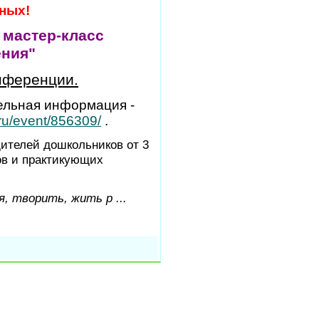
ных!
й
мастер-класс
ния"
нференции.
ельная информация -
.ru/event/856309/
.
дителей дошкольников от 3
тов и практикующих
я, творить, жить р
...