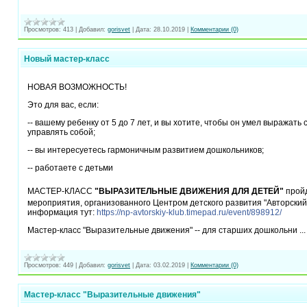
Просмотров:
413
|
Добавил:
gorisvet
|
Дата:
28.10.2019
|
Комментарии (0)
Новый мастер-класс
НОВАЯ ВОЗМОЖНОСТЬ!
Это для вас, если:
-- вашему ребенку от 5 до 7 лет, и вы хотите, чтобы он умел выражать 
управлять собой;
-- вы интересуетесь гармоничным развитием дошкольников;
-- работаете с детьми
МАСТЕР-КЛАСС
"ВЫРАЗИТЕЛЬНЫЕ ДВИЖЕНИЯ ДЛЯ ДЕТЕЙ"
прой
мероприятия, организованного Центром детского развития "Авторский
информация тут:
https://np-avtorskiy-klub.timepad.ru/event/898912/
Мастер-класс "Выразительные движения" -- для старших дошкольни
..
Просмотров:
449
|
Добавил:
gorisvet
|
Дата:
03.02.2019
|
Комментарии (0)
Мастер-класс "Выразительные движения"