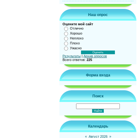
Наш опрос
Оцените мой сайт
Отлично
Хорошо
Неплохо
Плохо
Ужасно
Результаты
|
Архив опросов
Всего ответов:
225
Форма входа
Поиск
Календарь
«
Август 2026
»