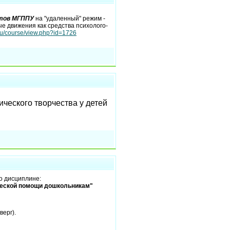
тов МГППУ
на "удаленный" режим -
 движения как средства психолого-
.ru/course/view.php?id=1726
ического творчества у детей
о дисциплине:
ческой помощи дошкольникам"
верг).