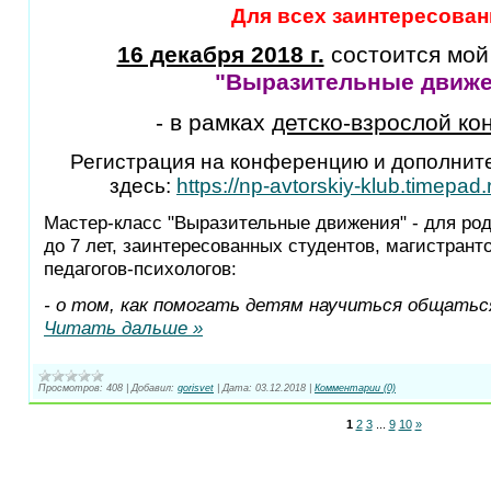
Для всех заинтересован
16 декабря 2018 г.
состоится мо
"Выразительные движе
- в рамках
детско-взрослой ко
Регистрация на конференцию и дополнит
здесь:
https://np-avtorskiy-klub.timepad
Мастер-класс "Выразительные движения" - для ро
до 7 лет, заинтересованных студентов, магистран
педагогов-психологов:
- о том, как помогать детям научиться общатьс
Читать дальше »
Просмотров:
408
|
Добавил:
gorisvet
|
Дата:
03.12.2018
|
Комментарии (0)
1
2
3
...
9
10
»