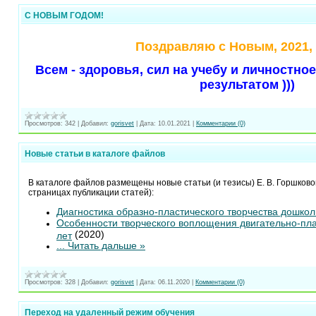
С НОВЫМ ГОДОМ!
Поздравляю с Новым, 2021,
Всем - здоровья, сил на учебу и личностно
результатом )))
Просмотров:
342
|
Добавил:
gorisvet
|
Дата:
10.01.2021
|
Комментарии (0)
Новые статьи в каталоге файлов
В каталоге файлов размещены новые статьи (и тезисы) Е. В. Горшков
страницах публикации статей):
Диагностика образно-пластического творчества дошкол
Особенности творческого воплощения двигательно-пла
(2020)
лет
...
Читать дальше »
Просмотров:
328
|
Добавил:
gorisvet
|
Дата:
06.11.2020
|
Комментарии (0)
Переход на удаленный режим обучения