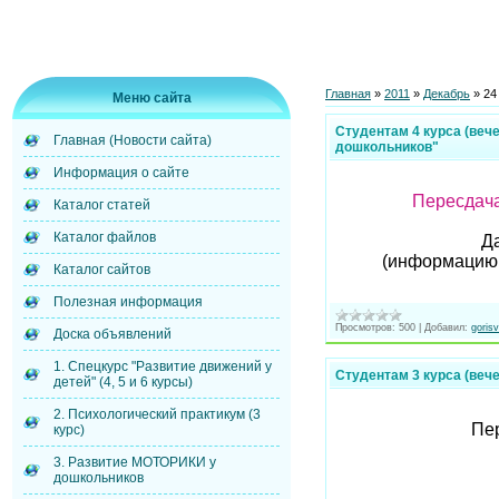
Главная
»
2011
»
Декабрь
»
24
Меню сайта
Студентам 4 курса (веч
Главная (Новости сайта)
дошкольников"
Информация о сайте
Пересдача
Каталог статей
Каталог файлов
Да
(информацию -
Каталог сайтов
Полезная информация
Просмотров:
500
|
Добавил:
gorisv
Доска объявлений
1. Спецкурс "Развитие движений у
Студентам 3 курса (веч
детей" (4, 5 и 6 курсы)
2. Психологический практикум (3
Пер
курс)
3. Развитие МОТОРИКИ у
дошкольников