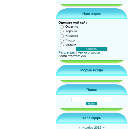
Наш опрос
Оцените мой сайт
Отлично
Хорошо
Неплохо
Плохо
Ужасно
Результаты
|
Архив опросов
Всего ответов:
225
Форма входа
Поиск
Календарь
«
Ноябрь 2012
»