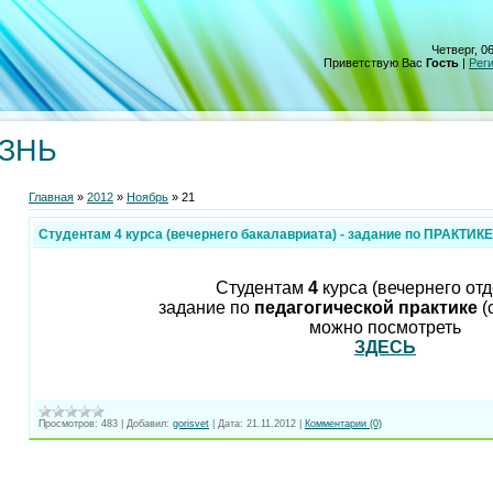
Четверг, 06
Приветствую Вас
Гость
|
Рег
ИЗНЬ
Главная
»
2012
»
Ноябрь
»
21
Студентам 4 курса (вечернего бакалавриата) - задание по ПРАКТИКЕ
Студентам
4
курса (вечернего от
задание по
педагогической практике
(
можно посмотреть
ЗДЕСЬ
Просмотров:
483
|
Добавил:
gorisvet
|
Дата:
21.11.2012
|
Комментарии (0)