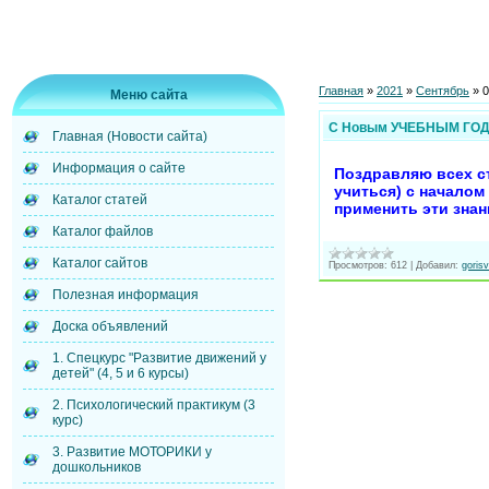
Главная
»
2021
»
Сентябрь
»
0
Меню сайта
С Новым УЧЕБНЫМ ГОДО
Главная (Новости сайта)
Информация о сайте
Поздравляю всех ст
учиться) с началом
Каталог статей
применить эти зна
Каталог файлов
Каталог сайтов
Просмотров:
612
|
Добавил:
gorisv
Полезная информация
Доска объявлений
1. Спецкурс "Развитие движений у
детей" (4, 5 и 6 курсы)
2. Психологический практикум (3
курс)
3. Развитие МОТОРИКИ у
дошкольников