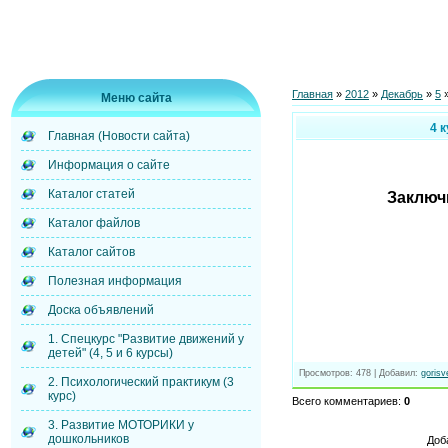
Главная
»
2012
»
Декабрь
»
5
»
Меню сайта
4 
Главная (Новости сайта)
Информация о сайте
Каталог статей
Заключ
Каталог файлов
Каталог сайтов
Полезная информация
Доска объявлений
1. Спецкурс "Развитие движений у
детей" (4, 5 и 6 курсы)
Просмотров
: 478 |
Добавил
:
gorisv
2. Психологический практикум (3
курс)
Всего комментариев
:
0
3. Развитие МОТОРИКИ у
дошкольников
Доб