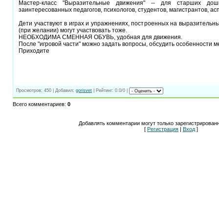
Мастер-класс "Выразительные движения" -- для старших дош
заинтересованных педагогов, психологов, студентов, магистрантов, ас
Дети участвуют в играх и упражнениях, построенных на выразительн
(при желании) могут участвовать тоже.
НЕОБХОДИМА СМЕННАЯ ОБУВЬ, удобная для движения.
После "игровой части" можно задать вопросы, обсудить особенности м
Приходите
Просмотров
: 450 |
Добавил
:
gorisvet
|
Рейтинг
: 0.0/0 |
Всего комментариев
:
0
Добавлять комментарии могут только зарегистрирован
[
Регистрация
|
Вход
]