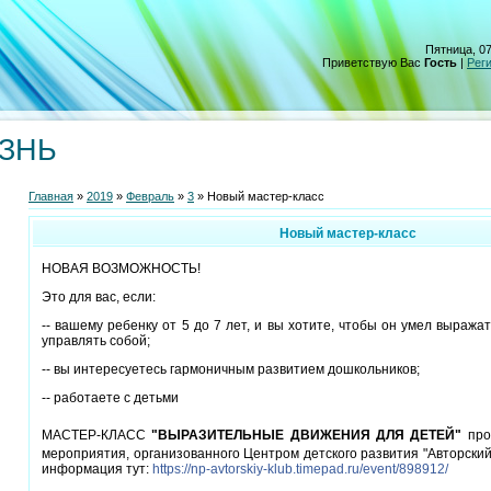
Пятница, 07
Приветствую Вас
Гость
|
Рег
ИЗНЬ
Главная
»
2019
»
Февраль
»
3
» Новый мастер-класс
Новый мастер-класс
НОВАЯ ВОЗМОЖНОСТЬ!
Это для вас, если:
-- вашему ребенку от 5 до 7 лет, и вы хотите, чтобы он умел выражат
управлять собой;
-- вы интересуетесь гармоничным развитием дошкольников;
-- работаете с детьми
МАСТЕР-КЛАСС
"ВЫРАЗИТЕЛЬНЫЕ ДВИЖЕНИЯ ДЛЯ ДЕТЕЙ"
про
мероприятия, организованного Центром детского развития "Авторский
информация тут:
https://np-avtorskiy-klub.timepad.ru/event/898912/