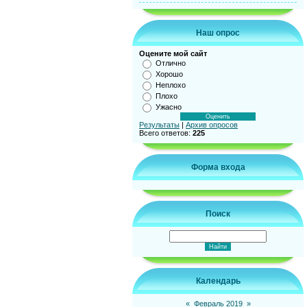
Наш опрос
Оцените мой сайт
Отлично
Хорошо
Неплохо
Плохо
Ужасно
Результаты
|
Архив опросов
Всего ответов:
225
Форма входа
Поиск
Календарь
«
Февраль 2019
»