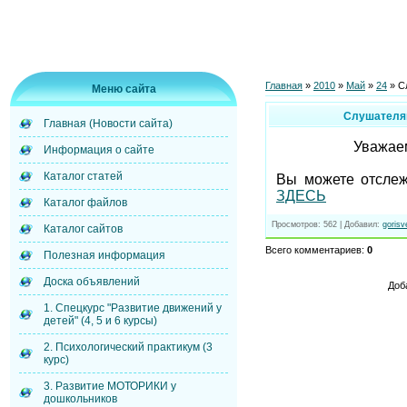
Главная
»
2010
»
Май
»
24
» С
Меню сайта
Слушателям
Главная (Новости сайта)
Уважае
Информация о сайте
Каталог статей
Вы можете отслеж
ЗДЕСЬ
Каталог файлов
Просмотров
: 562 |
Добавил
:
gorisv
Каталог сайтов
Всего комментариев
:
0
Полезная информация
Доска объявлений
Доб
1. Спецкурс "Развитие движений у
детей" (4, 5 и 6 курсы)
2. Психологический практикум (3
курс)
3. Развитие МОТОРИКИ у
дошкольников