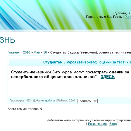
Суббота, 08
Приветствую Вас
Гость
|
Рег
ИЗНЬ
Главная
»
2016
»
Май
»
16
» Студентам 3 курса (вечернего): оценки за тест (к зач
Студентам 3 курса (вечернего): оценки за тест (к 
Студенты-вечерники 3-го курса могут посмотреть
оценки за 
невербального общения дошкольников"
-
ЗДЕСЬ
Просмотров
: 423 |
Добавил
:
gorisvet
|
Рейтинг
: 0.0/0 |
Всего комментариев
:
0
Добавлять комментарии могут только зарегистрирован
[
Регистрация
|
Вход
]