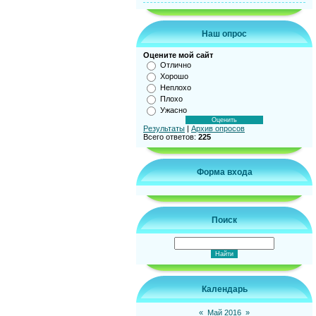
Наш опрос
Оцените мой сайт
Отлично
Хорошо
Неплохо
Плохо
Ужасно
Результаты
|
Архив опросов
Всего ответов:
225
Форма входа
Поиск
Календарь
«
Май 2016
»