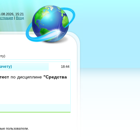
.08.2026, 15:21
истрация
|
Вход
ету)
зачету)
18:44
тест
по дисциплине
"Средства
ные пользователи.