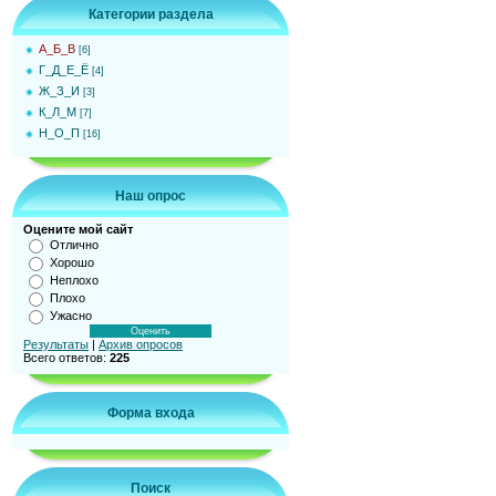
Категории раздела
А_Б_В
[6]
Г_Д_Е_Ё
[4]
Ж_З_И
[3]
К_Л_М
[7]
Н_О_П
[16]
Наш опрос
Оцените мой сайт
Отлично
Хорошо
Неплохо
Плохо
Ужасно
Результаты
|
Архив опросов
Всего ответов:
225
Форма входа
Поиск