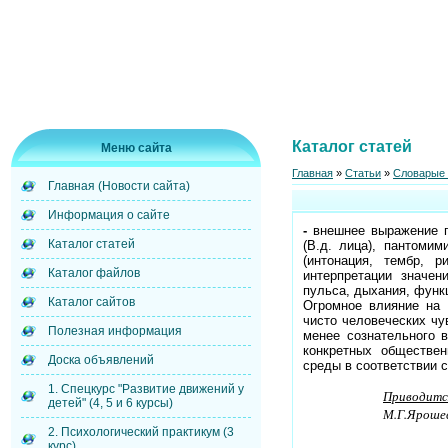
Каталог статей
Меню сайта
Главная
»
Статьи
»
Словарые 
Главная (Новости сайта)
Информация о сайте
-
внешнее выражение п
Каталог статей
(В.д. лица), пантомим
(интонация, тембр, 
Каталог файлов
интерпретации значен
пульса, дыхания, функ
Каталог сайтов
Огромное влияние на р
чисто человеческих чу
Полезная информация
менее сознательного 
конкретных обществен
Доска объявлений
среды в соответствии 
1. Спецкурс "Развитие движений у
Приводитс
детей" (4, 5 и 6 курсы)
М.Г.Ярошевс
2. Психологический практикум (3
курс)