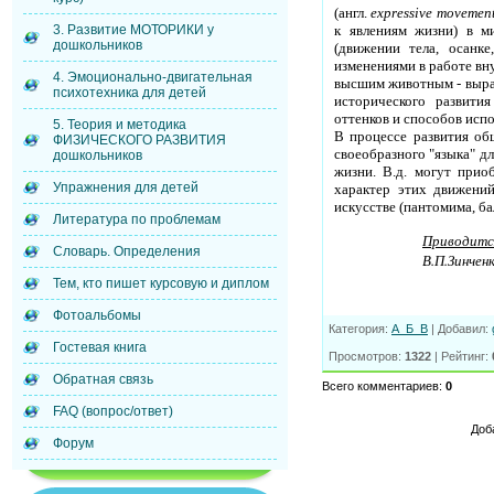
(англ.
expressive movemen
3. Развитие МОТОРИКИ у
к явлениям жизни) в ми
дошкольников
(движении тела, осанке
изменениями в работе вн
4. Эмоционально-двигательная
высшим животным - выраже
психотехника для детей
исторического развити
оттенков и способов исп
5. Теория и методика
В процессе развития об
ФИЗИЧЕСКОГО РАЗВИТИЯ
своеобразного "языка" д
дошкольников
жизни. В.д. могут прио
Упражнения для детей
характер этих движени
искусстве (пантомима, бал
Литература по проблемам
Приводитс
Словарь. Определения
В.П.Зинченк
Тем, кто пишет курсовую и диплом
Фотоальбомы
Категория
:
А_Б_В
|
Добавил
:
Гостевая книга
Просмотров
:
1322
|
Рейтинг
:
Обратная связь
Всего комментариев
:
0
FAQ (вопрос/ответ)
Доб
Форум