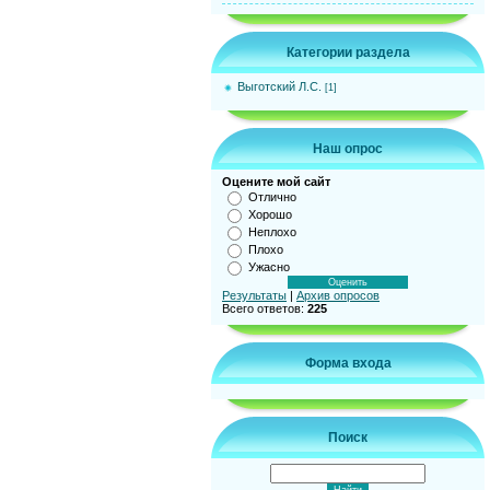
Категории раздела
Выготский Л.С.
[1]
Наш опрос
Оцените мой сайт
Отлично
Хорошо
Неплохо
Плохо
Ужасно
Результаты
|
Архив опросов
Всего ответов:
225
Форма входа
Поиск