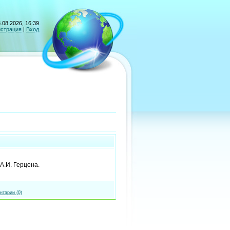
.08.2026, 16:39
истрация
|
Вход
 А.И. Герцена.
нтарии (0)