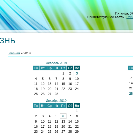
Пятница, 07
Приветствую Вас
Гость
|
Рег
ИЗНЬ
Главная
»
2019
Февраль 2019
Пн
Вт
Ср
Чт
Пт
Сб
Вс
Пн
1
2
3
7
4
5
6
7
8
9
10
14
11
12
13
14
15
16
17
21
18
19
20
21
22
23
24
28
25
26
27
28
Декабрь 2019
Пн
Вт
Ср
Чт
Пт
Сб
Вс
1
2
3
4
5
6
7
8
9
10
11
12
13
14
15
16
17
18
19
20
21
22
23
24
25
26
27
28
29