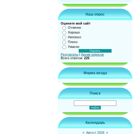
Наш опрос
Оцените мой сайт
Отлично
Хорошо
Неплохо
Плохо
Ужасно
Результаты
|
Архив опросов
Всего ответов:
225
Форма входа
Поиск
Календарь
«
Август 2026
»