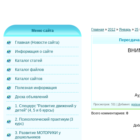
Главная
»
2012
»
Январь
»
25
Меню сайта
Пересдача 
Главная (Новости сайта)
ВНИМ
Информация о сайте
Каталог статей
Каталог файлов
Каталог сайтов
Полезная информация
Ау
Доска объявлений
Просмотров
: 511 |
Добавил
:
gorisv
1. Спецкурс "Развитие движений у
детей" (4, 5 и 6 курсы)
Всего комментариев
:
0
2. Психологический практикум (3
курс)
Доб
3. Развитие МОТОРИКИ у
дошкольников