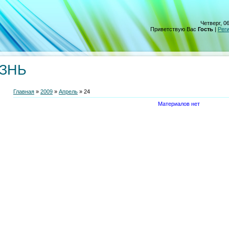
Четверг, 06
Приветствую Вас
Гость
|
Рег
ИЗНЬ
Главная
»
2009
»
Апрель
»
24
Материалов нет