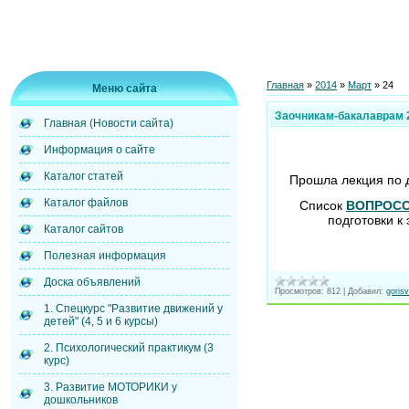
Главная
»
2014
»
Март
»
24
Меню сайта
Заочникам-бакалаврам 2
Главная (Новости сайта)
Информация о сайте
Каталог статей
Прошла лекция по
Каталог файлов
Список
ВОПРОС
подготовки к
Каталог сайтов
Полезная информация
Доска объявлений
Просмотров:
812
|
Добавил:
gorisv
1. Спецкурс "Развитие движений у
детей" (4, 5 и 6 курсы)
2. Психологический практикум (3
курс)
3. Развитие МОТОРИКИ у
дошкольников