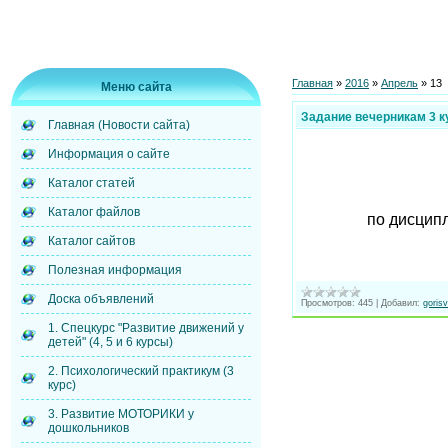
Главная
»
2016
»
Апрель
»
13
Меню сайта
Задание вечерникам 3 к
Главная (Новости сайта)
Информация о сайте
Каталог статей
Каталог файлов
по дисцип
Каталог сайтов
Полезная информация
Доска объявлений
Просмотров:
445
|
Добавил:
gorisv
1. Спецкурс "Развитие движений у
детей" (4, 5 и 6 курсы)
2. Психологический практикум (3
курс)
3. Развитие МОТОРИКИ у
дошкольников