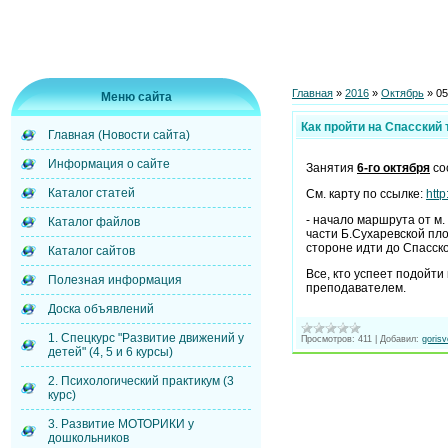
Главная
»
2016
»
Октябрь
»
05
Меню сайта
Как пройти на Спасский 
Главная (Новости сайта)
Информация о сайте
Занятия
6-го октября
сос
Каталог статей
См. карту по ссылке:
htt
- начало маршрута от м
Каталог файлов
части Б.Сухаревской пло
стороне идти до Спасско
Каталог сайтов
Все, кто успеет подойти
Полезная информация
преподавателем.
Доска объявлений
1. Спецкурс "Развитие движений у
Просмотров:
411
|
Добавил:
gorisv
детей" (4, 5 и 6 курсы)
2. Психологический практикум (3
курс)
3. Развитие МОТОРИКИ у
дошкольников