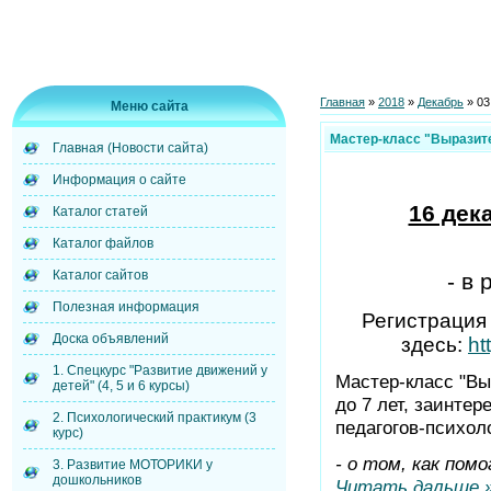
Главная
»
2018
»
Декабрь
»
03
Меню сайта
Мастер-класс "Выразит
Главная (Новости сайта)
Информация о сайте
16 дека
Каталог статей
Каталог файлов
Каталог сайтов
- в
Полезная информация
Регистрация
Доска объявлений
здесь:
ht
1. Спецкурс "Развитие движений у
Мастер-класс "Вы
детей" (4, 5 и 6 курсы)
до 7 лет, заинте
2. Психологический практикум (3
педагогов-психол
курс)
- о том, как по
3. Развитие МОТОРИКИ у
дошкольников
Читать дальше 